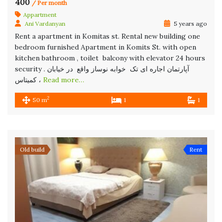
400
/ Per month
Appartment
Ani Vardanyan
5 years ago
Rent a apartment in Komitas st. Rental new building one
bedroom furnished Apartment in Komits St. with open
kitchen bathroom , toilet balcony with elevator 24 hours
security . آپارتمان اجاره ای تک خوابه نوساز واقع در خیابان
کمیتاس ،
Read more…
2
50 m
1
1
Old build
Rent