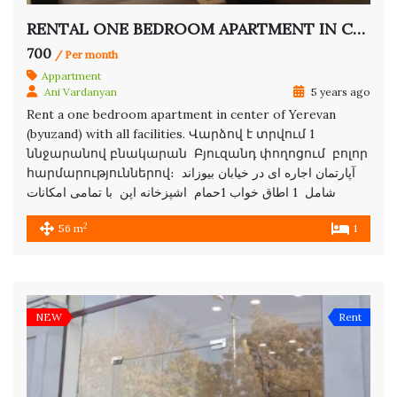
RENTAL ONE BEDROOM APARTMENT IN CENTER
700
/ Per month
Appartment
Ani Vardanyan
5 years ago
Rent a one bedroom apartment in center of Yerevan
(byuzand) with all facilities. Վարձով է տրվում 1
ննջարանով բնակարան Բյուզանդ փողոցում բոլոր
հարմարություններով։ آپارتمان اجاره ای در خیابان بیوزاند
شامل 1 اطاق خواب 1حمام اشپزخانه اپن با تمامی امکانات
2
56 m
1
NEW
Rent