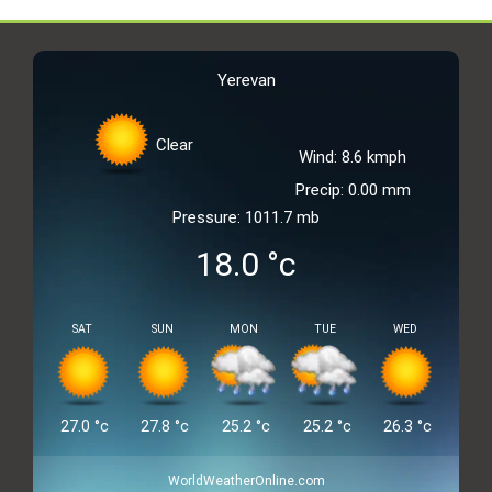
Yerevan
Clear
Wind: 8.6 kmph
Precip: 0.00 mm
Pressure: 1011.7 mb
18.0
°c
SAT
SUN
MON
TUE
WED
27.0
°c
27.8
°c
25.2
°c
25.2
°c
26.3
°c
WorldWeatherOnline.com