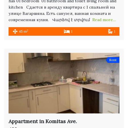
has 01 bedroom 01 bathroom and toilet living room and
kitchen Сдается в аренду квартира с 1 спальней на
улице Вагаршяна. Есть санузел, ванная комната и
современная кухня. Վարձով է տրվում
Read more…
2
45 m
1
1
Rent
Appartment in Komitas Ave.