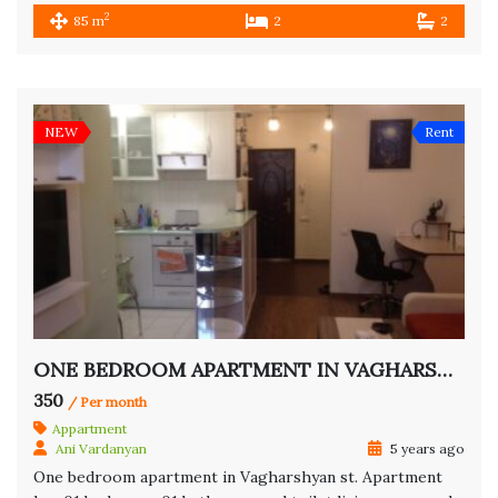
2
85 m
2
2
NEW
Rent
ONE BEDROOM APARTMENT IN VAGHARSHYAN ST.
350
/ Per month
Appartment
Ani Vardanyan
5 years ago
One bedroom apartment in Vagharshyan st. Apartment