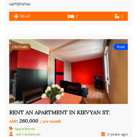
պողոտա
2
115 m
2
2
Old build
Rent
RENT AN APARTMENT IN KIEVYAN ST.
260,000
AMD
/ per month
Appartment
Ani Vardanyan
2 years ago