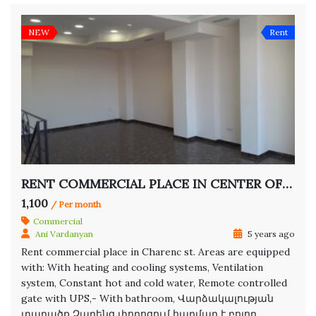
NEW
Rent
RENT COMMERCIAL PLACE IN CENTER OF YEREVAN
1,100
/ Per month
Commercial
Ani Vardanyan
5 years ago
Rent commercial place in Charenc st. Areas are equipped
with: With heating and cooling systems, Ventilation
system, Constant hot and cold water, Remote controlled
gate with UPS,- With bathroom, Վարձակալության
տարածք Չարենց փողոցում հարմար է բոլոր