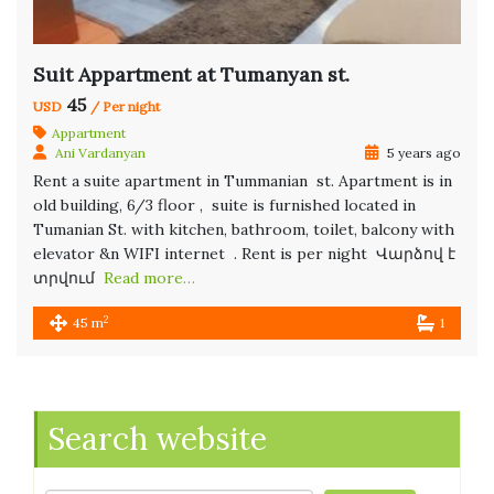
Suit Appartment at Tumanyan st.
45
USD
/ Per night
Appartment
Ani Vardanyan
5 years ago
Rent a suite apartment in Tummanian st. Apartment is in
old building, 6/3 floor , suite is furnished located in
Tumanian St. with kitchen, bathroom, toilet, balcony with
elevator &n WIFI internet . Rent is per night Վարձով է
տրվում
Read more…
2
45 m
1
Search website