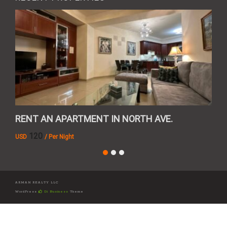
RENT AN APARTMENT IN NORTH AVE.
REN
120
USD
/ Per Night
AMD
ARMAN REALTY LLC
WordPress
Di Business
Theme