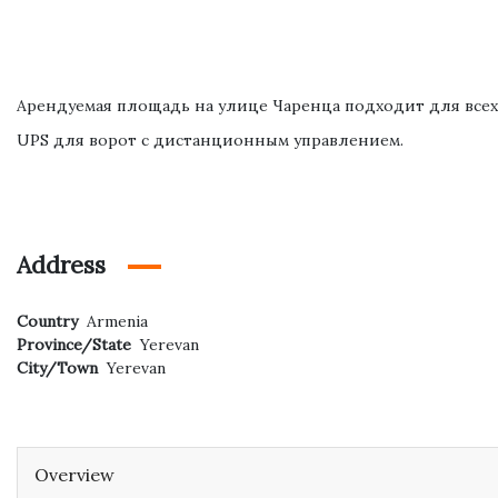
Арендуемая площадь на улице Чаренца подходит для всех 
UPS для ворот с дистанционным управлением.
Address
Country
Armenia
Province/State
Yerevan
City/Town
Yerevan
Overview