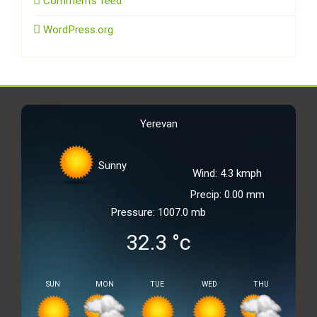
Comments feed
WordPress.org
Yerevan
Sunny
Wind: 4.3 kmph
Precip: 0.00 mm
Pressure: 1007.0 mb
32.3
°c
SUN
MON
TUE
WED
THU