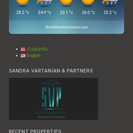
28.2
°c
24.9
°c
25.1
°c
26.0
°c
25.2
°c
WorldWeatherOnline.com
Հայերեն
English
SANDRA VARTANIAN & PARTNERS
RECENT PROPERTIES