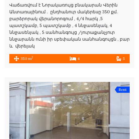
Վաճառվում է Նորակառույց բնակարան Վերին
Անտառայինում . ընդհանուր մակերեսը 350 քմ.
բարձրորակ վերանորոգում , 4/4 հարկ ,5
պատշկամբ, 5 պատշկամբ , 4 ննջասենյակ, 4
ննջասենյակ , 5 սանհանգույց /յուրաքանչյուր
ննջարանն ունի իր սբեփական սանհանգույցն , բար
և վերելակ
2
350 m
4
5
Rent