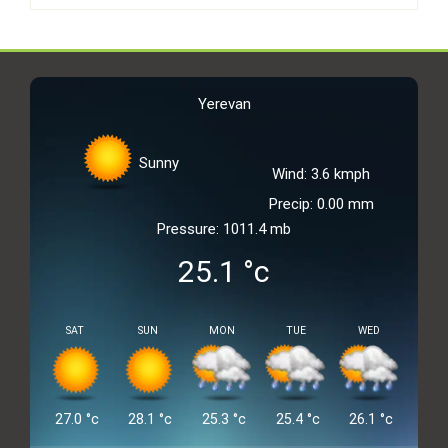
Yerevan
Sunny
Wind: 3.6 kmph
Precip: 0.00 mm
Pressure: 1011.4 mb
25.1
°c
SAT
SUN
MON
TUE
WED
27.0
°c
28.1
°c
25.3
°c
25.4
°c
26.1
°c