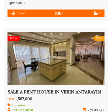
պողոտա
2
115 m
2
2
NEW
Sale
SALE A PENT HOUSE IN VERIN ANTARAYIN
1,567,000
USD
Appartment
Ani Vardanyan
2 years ago