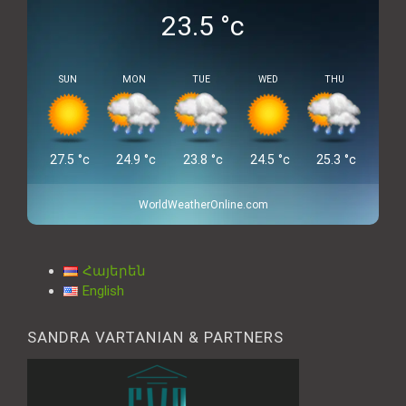
23.5
°c
SUN
MON
TUE
WED
THU
27.5
°c
24.9
°c
23.8
°c
24.5
°c
25.3
°c
WorldWeatherOnline.com
Հայերեն
English
SANDRA VARTANIAN & PARTNERS