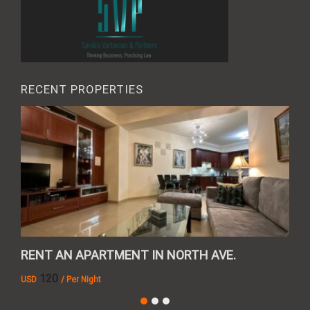
RECENT PROPERTIES
RENT AN APARTMENT IN NORTH AVE.
REN
120
USD
/ Per Night
AMD