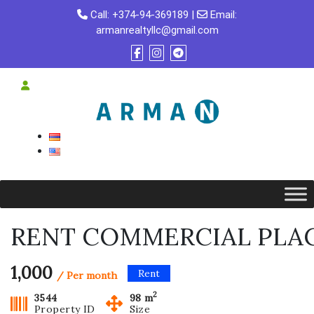
Skip
Call:
+374-94-369189
|
Email:
to
armanrealtyllc@gmail.com
content
RENT COMMERCIAL PLAC
1,000
Rent
/ Per month
2
3544
98 m
Property ID
Size