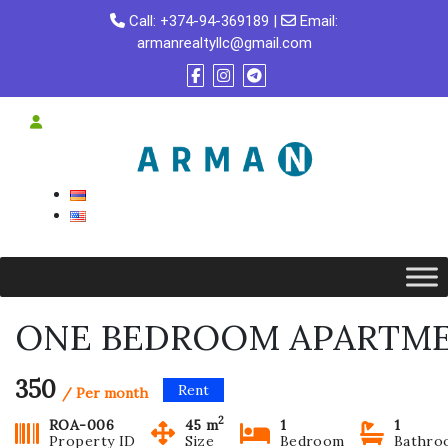
Skip
Call:
+374-94-369189
|
Email:
to
armanrealtyllc@gmail.com
content
ONE BEDROOM APARTME
350
Rent
/ Per month
2
ROA-006
45 m
1
1
Property ID
Size
Bedroom
Bathro