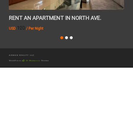
RENT AN APARTMENT IN NORTH AVE.
REN
120
USD
/ Per Night
AMD
ARMAN REALTY LLC
WordPress
Di Business
Theme