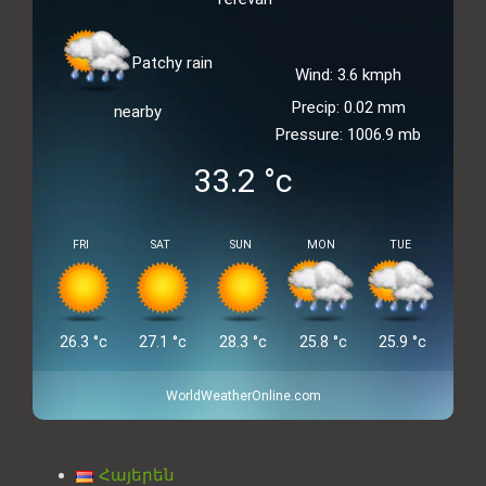
Patchy rain
Wind: 3.6 kmph
Precip: 0.02 mm
nearby
Pressure: 1006.9 mb
33.2
°c
FRI
SAT
SUN
MON
TUE
26.3
°c
27.1
°c
28.3
°c
25.8
°c
25.9
°c
WorldWeatherOnline.com
Հայերեն