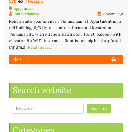
45
USD
/ Per night
Appartment
Ani Vardanyan
5 years ago
Rent a suite apartment in Tummanian st. Apartment is in
old building, 6/3 floor , suite is furnished located in
Tumanian St. with kitchen, bathroom, toilet, balcony with
elevator &n WIFI internet . Rent is per night Վարձով է
տրվում
Read more…
2
45 m
1
Search website
Search »
Categories