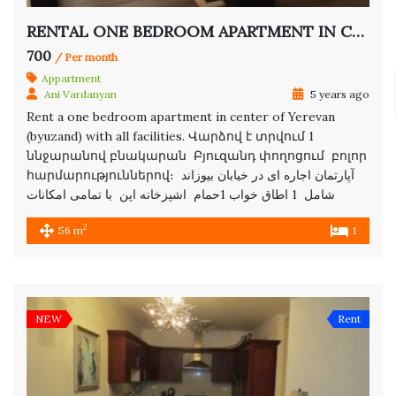
RENTAL ONE BEDROOM APARTMENT IN CENTER
700
/ Per month
Appartment
Ani Vardanyan
5 years ago
Rent a one bedroom apartment in center of Yerevan
(byuzand) with all facilities. Վարձով է տրվում 1
ննջարանով բնակարան Բյուզանդ փողոցում բոլոր
հարմարություններով։ آپارتمان اجاره ای در خیابان بیوزاند
شامل 1 اطاق خواب 1حمام اشپزخانه اپن با تمامی امکانات
2
56 m
1
NEW
Rent