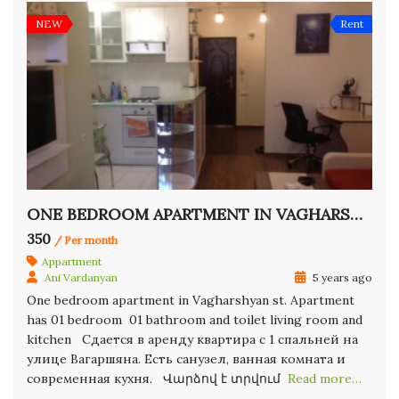
NEW
Rent
ONE BEDROOM APARTMENT IN VAGHARSHYAN ST.
350
/ Per month
Appartment
Ani Vardanyan
5 years ago
One bedroom apartment in Vagharshyan st. Apartment
has 01 bedroom 01 bathroom and toilet living room and
kitchen Сдается в аренду квартира с 1 спальней на
улице Вагаршяна. Есть санузел, ванная комната и
современная кухня. Վարձով է տրվում
Read more…