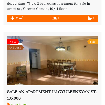
մակերեսը 76 ք.մ 2 bedrooms apartment for sale in
Arami st , Yerevan Center , 10/11 floor
2
76 m
2
2
NEW
Sale
Old build
SALE AN APARTMENT IN GYULBENKYAN ST.
135,000
Appartment