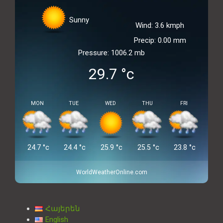
Sunny
Wind: 3.6 kmph
Precip: 0.00 mm
Pressure: 1006.2 mb
29.7
°c
MON
TUE
WED
THU
FRI
24.7
°c
24.4
°c
25.9
°c
25.5
°c
23.8
°c
WorldWeatherOnline.com
Հայերեն
English