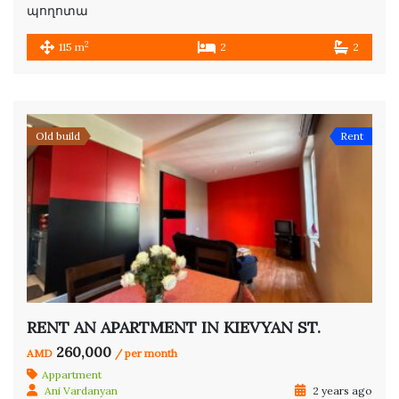
պողոտա
2
115 m
2
2
Old build
Rent
RENT AN APARTMENT IN KIEVYAN ST.
260,000
AMD
/ per month
Appartment
Ani Vardanyan
2 years ago