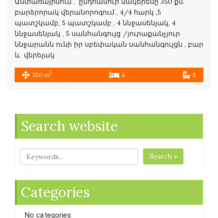
Անտառայինում . ընդհանուր մակերեսը 350 քմ.
բարձրորակ վերանորոգում , 4/4 հարկ ,5
պատշկամբ, 5 պատշկամբ , 4 ննջասենյակ, 4
ննջասենյակ , 5 սանհանգույց /յուրաքանչյուր
ննջարանն ունի իր սբեփական սանհանգույցն , բար
և վերելակ
2
350 m
4
5
Search website
Search »
Categories
No categories