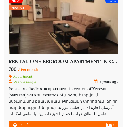
NEW
Rent
New Build
RENTAL ONE BEDROOM APARTMENT IN CENTER
700
/ Per month
Appartment
Ani Vardanyan
5 years ago
Rent a one bedroom apartment in center of Yerevan
(byuzand) with all facilities. Վարձով է տրվում 1
ննջարանով բնակարան Բյուզանդ փողոցում բոլոր
հարմարություններով։ آپارتمان اجاره ای در خیابان بیوزاند
شامل 1 اطاق خواب 1حمام اشپزخانه اپن با تمامی امکانات
2
56 m
1