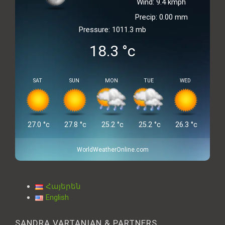
Wind: 9.4 kmph
Precip: 0.00 mm
Pressure: 1011.3 mb
18.3
°c
SAT
SUN
MON
TUE
WED
27.0
°c
27.8
°c
25.2
°c
25.2
°c
26.3
°c
WorldWeatherOnline.com
Հայերեն
English
SANDRA VARTANIAN & PARTNERS