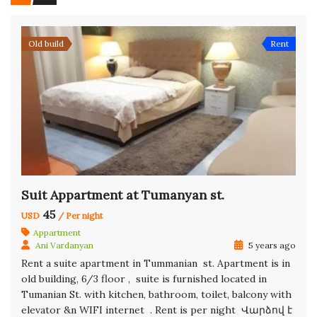
Old build
Rent
Suit Appartment at Tumanyan st.
45
USD
/ Per night
Appartment
Ani Vardanyan
5 years ago
Rent a suite apartment in Tummanian st. Apartment is in
old building, 6/3 floor , suite is furnished located in
Tumanian St. with kitchen, bathroom, toilet, balcony with
elevator &n WIFI internet . Rent is per night Վարձով է