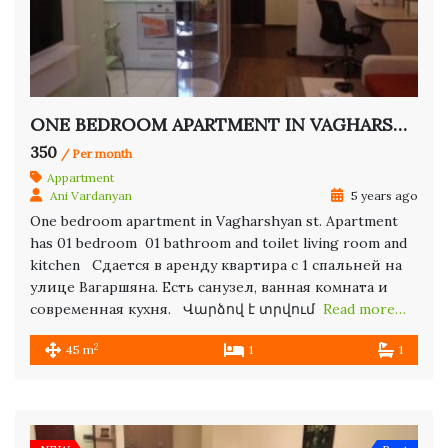
ONE BEDROOM APARTMENT IN VAGHARSHYAN ST.
350
/ Per month
Appartment
Ani Vardanyan
5 years ago
One bedroom apartment in Vagharshyan st. Apartment
has 01 bedroom 01 bathroom and toilet living room and
kitchen Сдается в аренду квартира с 1 спальней на
улице Вагаршяна. Есть санузел, ванная комната и
современная кухня. Վարձով է տրվում
Read more…
2
45 m
1
1