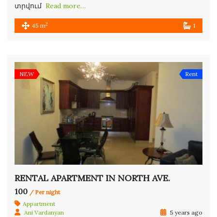
տրվում
Read more…
2
45 m
1
NEW
Rent
RENTAL APARTMENT IN NORTH AVE.
100
/ Per night
Appartment
Ani Vardanyan
5 years ago