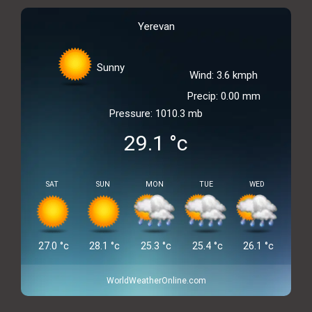
Yerevan
Sunny
Wind: 3.6 kmph
Precip: 0.00 mm
Pressure: 1010.3 mb
29.1
°c
SAT
SUN
MON
TUE
WED
27.0
°c
28.1
°c
25.3
°c
25.4
°c
26.1
°c
WorldWeatherOnline.com