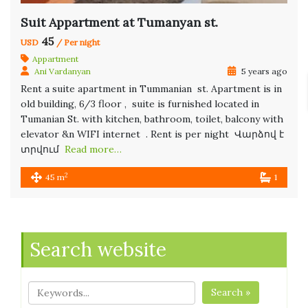
Suit Appartment at Tumanyan st.
45
USD
/ Per night
Appartment
Ani Vardanyan
5 years ago
Rent a suite apartment in Tummanian st. Apartment is in
old building, 6/3 floor , suite is furnished located in
Tumanian St. with kitchen, bathroom, toilet, balcony with
elevator &n WIFI internet . Rent is per night Վարձով է
տրվում
Read more…
2
45 m
1
Search website
Search »