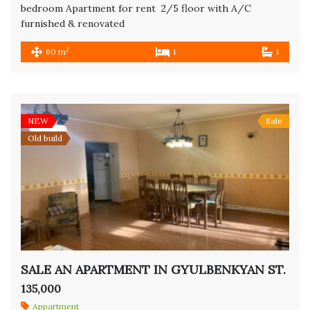
bedroom Apartment for rent 2/5 floor with A/C
furnished & renovated
2
60 m
1
1
NEW
Sale
Old build
SALE AN APARTMENT IN GYULBENKYAN ST.
135,000
Appartment