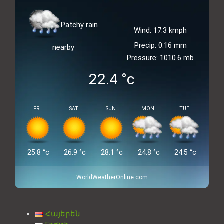
Patchy rain
Wind: 17.3 kmph
Precip: 0.16 mm
nearby
Pressure: 1010.6 mb
22.4
°c
FRI
SAT
SUN
MON
TUE
25.8
°c
26.9
°c
28.1
°c
24.8
°c
24.5
°c
WorldWeatherOnline.com
Հայերեն