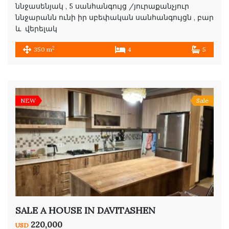
ննջասենյակ , 5 սանհանգույց /յուրաքանչյուր
ննջարանն ունի իր սբեփական սանհանգույցն , բար
և վերելակ
2
350 m
4
5
NEW
Sale
SALE A HOUSE IN DAVITASHEN
220,000
USD