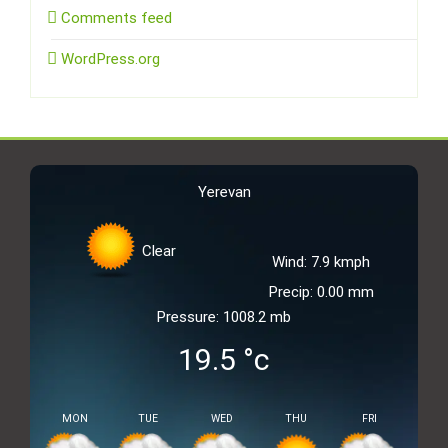
Comments feed
WordPress.org
Yerevan
Clear
Wind: 7.9 kmph
Precip: 0.00 mm
Pressure: 1008.2 mb
19.5
°c
MON
TUE
WED
THU
FRI