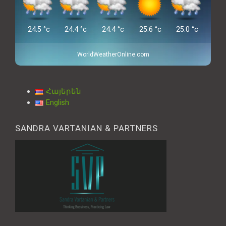
24.5
°c
24.4
°c
24.4
°c
25.6
°c
25.0
°c
WorldWeatherOnline.com
Հայերեն
English
SANDRA VARTANIAN & PARTNERS