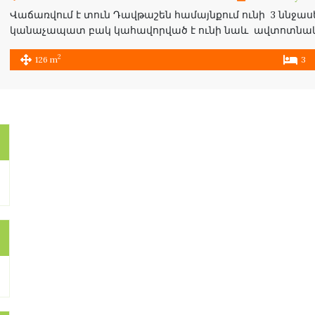
Վաճառվում է տուն Դավթաշեն համայնքում ունի 3 ննջասե
կանաչապատ բակ կահավորված է ունի նաև ավտոտնակ SA
DISTRICT WITH LAUNDRY ,A BATHROOM ,TOILET, GARAGE 
2
126 m
3