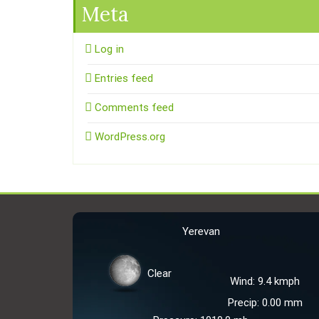
Meta
Log in
Entries feed
Comments feed
WordPress.org
Yerevan
Clear
Wind: 9.4 kmph
Precip: 0.00 mm