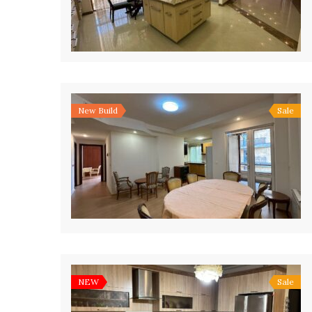
New Build
Sale
NEW
Sale