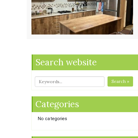
Search website
Search »
Categories
No categories