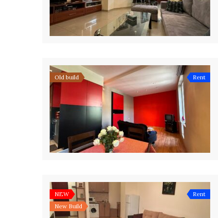
Old build
Rent
NEW
Rent
New Build