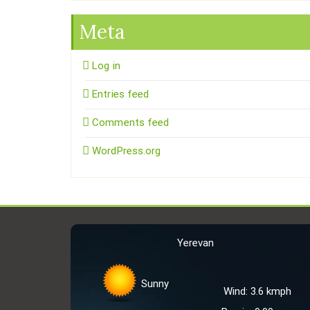
Meta
Log in
Entries feed
Comments feed
WordPress.org
Yerevan
Sunny
Wind: 3.6 kmph