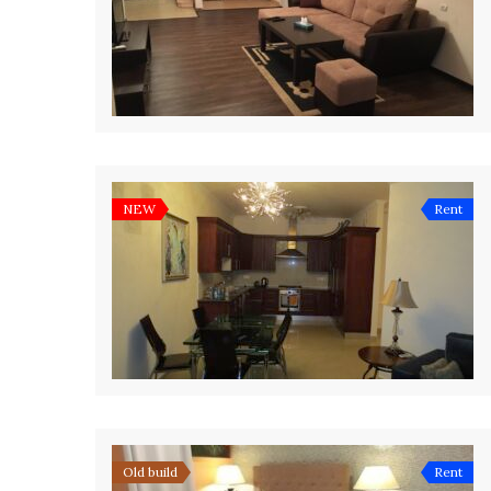
NEW
Rent
Old build
Rent