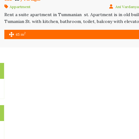
Appartment
Ani Vardanya
Rent a suite apartment in Tummanian st. Apartment is in old build
Tumanian St. with kitchen, bathroom, toilet, balcony with eleva
տրվում
Read more…
2
45 m