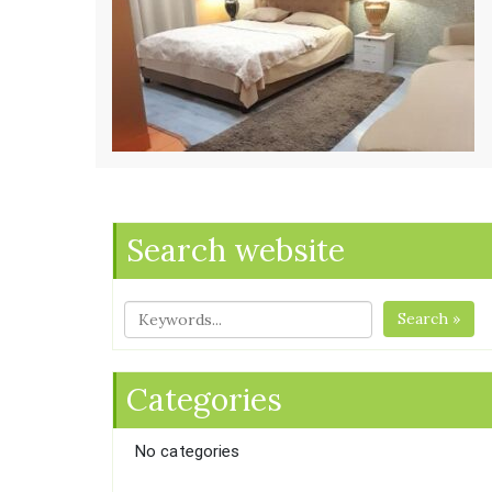
Search website
Search »
Categories
No categories