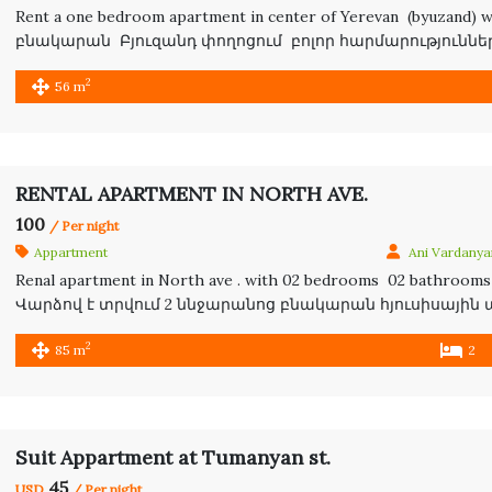
Rent a one bedroom apartment in center of Yerevan (byuzand) 
բնակարան Բյուզանդ փողոցում բոլոր հարմարություններով։ ن اجاره ای در خیابان بیوزاند شامل 1 اطاق
خواب 1حمام اشپزخانه اپن با تمامی امکانات
2
56 m
RENTAL APARTMENT IN NORTH AVE.
100
/ Per night
Appartment
Ani Vardanya
Renal apartment in North ave . with 02 bedrooms 02 bathrooms a
Վարձով է տրվում 2 ննջարանոց բնակարան հյուսիսային պ
նորաոճ խոհանոց և պատշկամբ ։ Сдается
Read more…
2
85 m
2
Suit Appartment at Tumanyan st.
45
USD
/ Per night