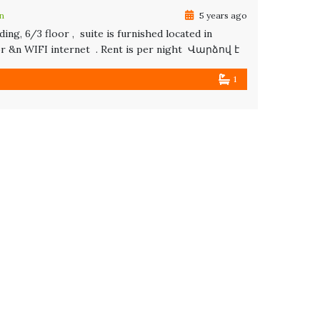
n
5 years ago
ing, 6/3 floor , suite is furnished located in
tor &n WIFI internet . Rent is per night Վարձով է
1