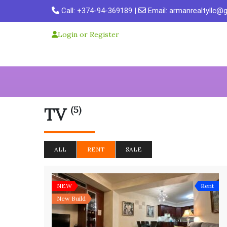
Skip
Call:
+374-94-369189
|
Email:
armanrealtyllc@
to
content
Login or Register
(5)
TV
ALL
RENT
SALE
NEW
Rent
New Build