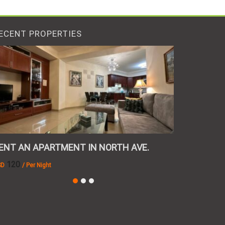
ECENT PROPERTIES
ENT AN APARTMENT IN NORTH AVE.
RENT AN AP
120
260,000
SD
/ Per Night
AMD
/