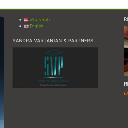
R
Հայերեն
English
SANDRA VARTANIAN & PARTNERS
ST.
SALE A PENT HOUSE IN VERIN ANTARAYIN
R
1,567,000
USD
U