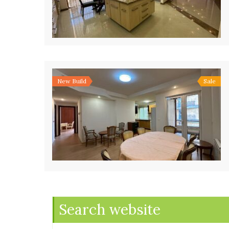
New Build
Sale
Search website