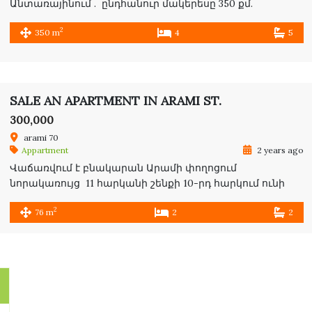
Անտառայինում . ընդհանուր մակերեսը 350 քմ.
բարձրորակ վերանորոգում , 4/4 հարկ ,5 պատշկամբ, 5
2
350 m
4
5
պատշկամբ , 4 ննջասենյակ, 4 ննջասենյակ , 5
սանհանգույց /յուրաքանչյուր ննջարանն ունի իր
սբեփական սանհանգույցն , բար և վերելակ
SALE AN APARTMENT IN ARAMI ST.
300,000
arami 70
Appartment
2 years ago
Վաճառվում է բնակարան Արամի փողոցում
նորակառույց 11 հարկանի շենքի 10-րդ հարկում ունի
վերելակ 2 սանհանգույց 2 ննջասենյակ մակերեսը 76
2
76 m
2
2
ք.մ 2 bedrooms apartment for sale in Arami st , Yerevan
Center , 10/11 floor