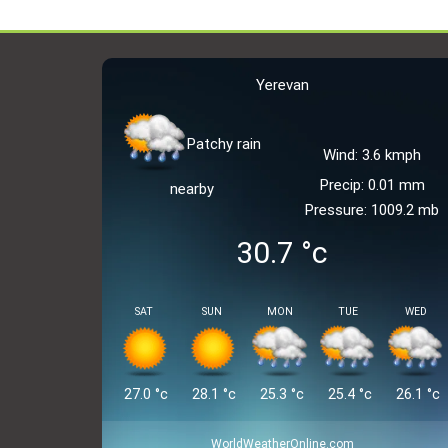
Yerevan
Patchy rain
Wind: 3.6 kmph
Precip: 0.01 mm
nearby
Pressure: 1009.2 mb
30.7
°c
RENT AN APARTMENT IN KIEVYAN 
SAT
SUN
MON
TUE
WED
260,000
AMD
/ per month
27.0
°c
28.1
°c
25.3
°c
25.4
°c
26.1
°c
WorldWeatherOnline.com