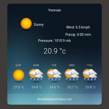
Yerevan
Sunny
Wind: 6.5 kmph
Precip: 0.00 mm
Pressure: 1010.9 mb
20.9
°c
SUN
MON
TUE
WED
THU
27.6
°c
24.8
°c
24.5
°c
25.7
°c
25.8
°c
WorldWeatherOnline.com