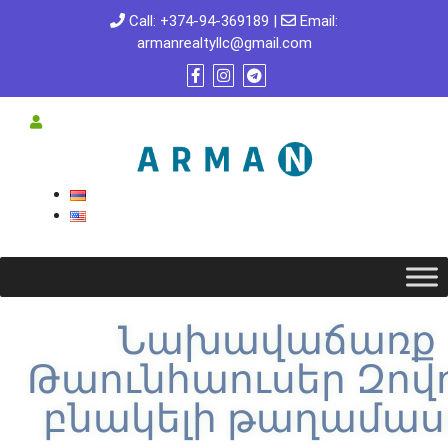
Call:
+374-94-369189
|
Email:
armanrealtyllc@gmail.com
Նախավաճառք
Թաունհաուսեր Զով
բնակելի թաղամաս