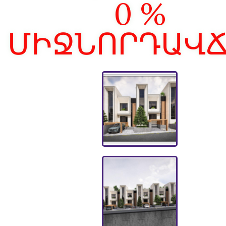
0 %
ՄԻՋՆՈՐԴԱՎ