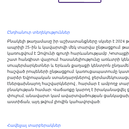
Ընդհանուր տեղեկություններ
Բնակելի թաղամասը իր աշխատանքները սկսեր է 2024 
ապրիլի 25-ին և կավարտվի մեկ տարվա ընթացքում: թ
կառուցվում է Զովունի գյուղի հարևանությամբ ,Կոտայքի
շատ հանգիստ վայրում: հասանելիությունը առևտրի կե
սուպերմարկետներ և Երևան քաղաքի կենտրոն ընդամե
հաշված րոպեների ընթացքում: կառուցապատումը կատ
բարձր Եվրոպական ստանդարդներով, ջերմամեկուսաց
էներգախնայող հաշվարկներով , հարմար է ամբողջ տա
բնակության համար: Վաճառքը կարող է իրականացվել
փուլում, անավարտ կամ ավարտվածության ցանկացա
աստիճան, այդ թվում լիովին կահավորված:
Հավելյալ տարբերակներ