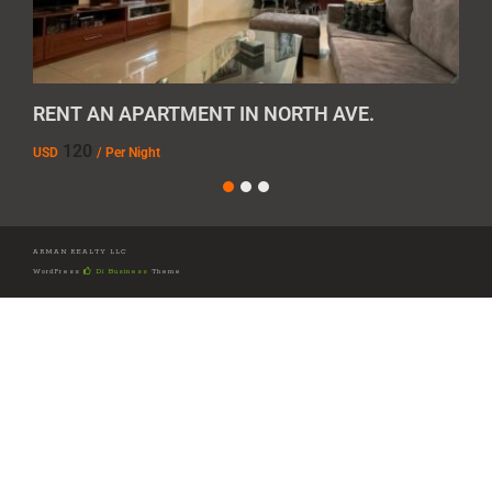
RENT AN APARTMENT IN NORTH AVE.
REN
120
USD
/ Per Night
AMD
ARMAN REALTY LLC
WordPress
Di Business
Theme